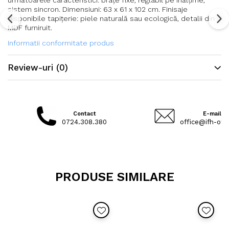
următoarele caracteristici: brațe fixe, reglabil pe înălțime,
sistem sincron. Dimensiuni: 63 x 61 x 102 cm. Finisaje
disponibile tapițerie: piele naturală sau ecologică, detalii din
MDF furniruit.
Informatii conformitate produs
Review-uri
(0)
Contact
E-mail
0724.308.380
office@ifh-offi
PRODUSE SIMILARE