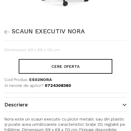
SCAUN EXECUTIV NORA
Dimensiuni: 69 x 69 x 113 cm.
CERE OFERTA
Cod Produs:
ES02NORA
Ai nevoie de ajutor?
0724308380
Descriere
Nora este un scaun executiv cu picior metalic sau din plastic
și poate avea următoarele caracteristici: brațe 2D, reglabil pe
înălțime. Dimensiuni: 69 x 69 x 113 cm. Finisaje disponibile