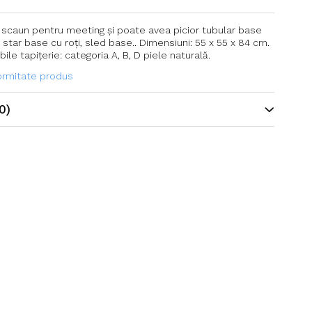
 scaun pentru meeting și poate avea picior tubular base
, star base cu roți, sled base.. Dimensiuni: 55 x 55 x 84 cm.
bile tapițerie: categoria A, B, D piele naturală.
formitate produs
0)