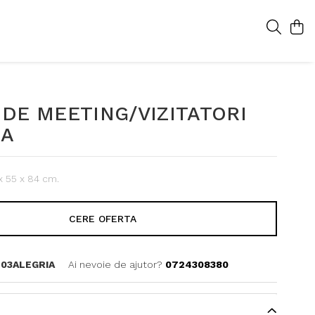
DE MEETING/VIZITATORI
IA
x 55 x 84 cm.
CERE OFERTA
03ALEGRIA
Ai nevoie de ajutor?
0724308380