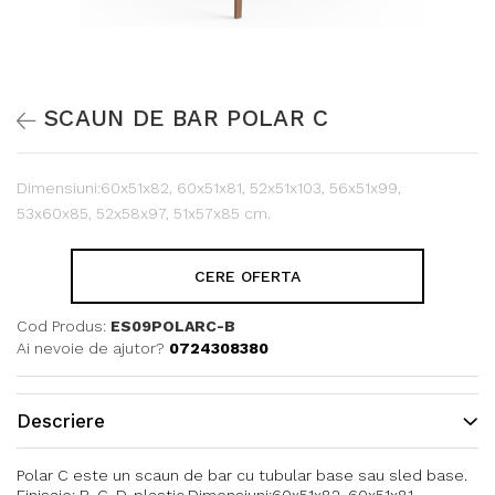
SCAUN DE BAR POLAR C
Dimensiuni:60x51x82, 60x51x81, 52x51x103, 56x51x99,
53x60x85, 52x58x97, 51x57x85 cm.
CERE OFERTA
Cod Produs:
ES09POLARC-B
Ai nevoie de ajutor?
0724308380
Descriere
Polar C este un scaun de bar cu tubular base sau sled base.