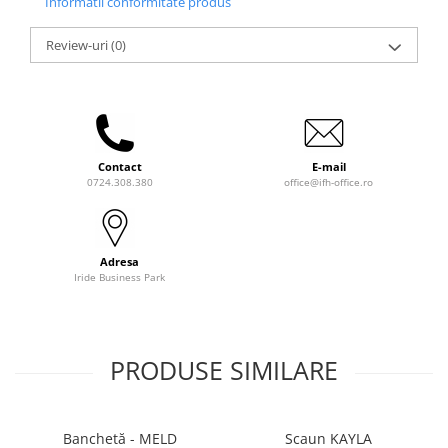
Informatii conformitate produs
Review-uri
(0)
Contact
E-mail
0724.308.380
office@ifh-office.ro
Adresa
Iride Business Park
PRODUSE SIMILARE
Banchetă - MELD
Scaun KAYLA